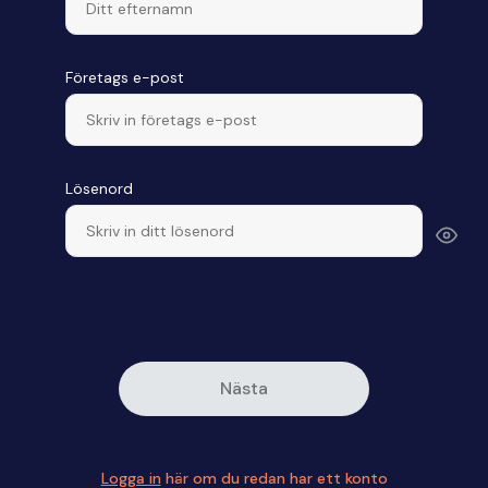
Företags e-post
Lösenord
Nästa
Logga in
här om du redan har ett konto